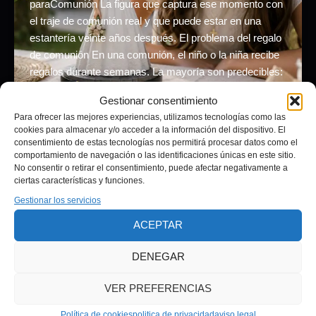
paraComunión La figura que captura ese momento con
el traje de comunión real y que puede estar en una
estantería veinte años después. El problema del regalo
de comunión En una comunión, el niño o la niña recibe
regalos durante semanas. La mayoría son predecibles:
dinero, ropa, joyería genérica, […]
Gestionar consentimiento
Para ofrecer las mejores experiencias, utilizamos tecnologías como las
cookies para almacenar y/o acceder a la información del dispositivo. El
consentimiento de estas tecnologías nos permitirá procesar datos como el
comportamiento de navegación o las identificaciones únicas en este sitio.
No consentir o retirar el consentimiento, puede afectar negativamente a
ciertas características y funciones.
Gestionar los servicios
Aviso legal
ACEPTAR
Política de privacidad
Términos y condiciones
DENEGAR
Política de cookies (UE)
politica devoluciones
VER PREFERENCIAS
Política de cookies
politica de privacidad
aviso legal