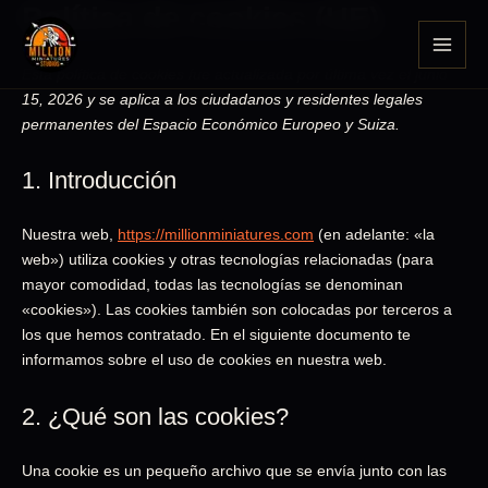
Política de cookies (UE)
Consent
Consent
Consent
Consent
Consent
Consent
Consent
Consent
Consent
Consent
Consent
Consent
Consent
Consent
Consent
Preferenc
Estadístic
Marketing
Ir
to
to
to
to
to
to
to
to
to
to
to
to
to
to
to
al
service
service
service
service
service
service
service
service
service
service
service
service
service
service
service
contenido
Esta política de cookies fue actualizada por última vez el junio
woocommerce
wordpress
elementor
mailpoet
sourcebuster-
tinymce
complianz
google-
google-
google-
youtube
facebook
whatsapp
tiktok
varios
js
fonts
recaptcha
maps
15, 2026 y se aplica a los ciudadanos y residentes legales
permanentes del Espacio Económico Europeo y Suiza.
1. Introducción
Nuestra web,
https://millionminiatures.com
(en adelante: «la
web») utiliza cookies y otras tecnologías relacionadas (para
mayor comodidad, todas las tecnologías se denominan
«cookies»). Las cookies también son colocadas por terceros a
los que hemos contratado. En el siguiente documento te
informamos sobre el uso de cookies en nuestra web.
2. ¿Qué son las cookies?
Una cookie es un pequeño archivo que se envía junto con las