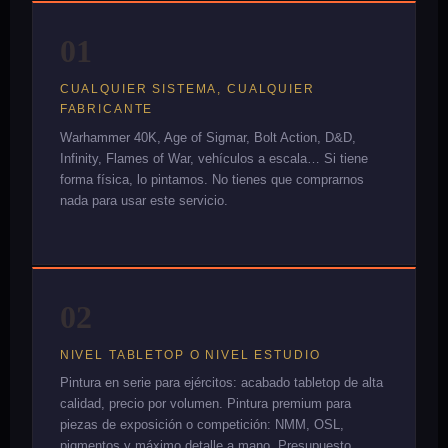
01
CUALQUIER SISTEMA, CUALQUIER
FABRICANTE
Warhammer 40K, Age of Sigmar, Bolt Action, D&D,
Infinity, Flames of War, vehículos a escala… Si tiene
forma física, lo pintamos. No tienes que comprarnos
nada para usar este servicio.
02
NIVEL TABLETOP O NIVEL ESTUDIO
Pintura en serie para ejércitos: acabado tabletop de alta
calidad, precio por volumen. Pintura premium para
piezas de exposición o competición: NMM, OSL,
pigmentos y máximo detalle a mano. Presupuesto