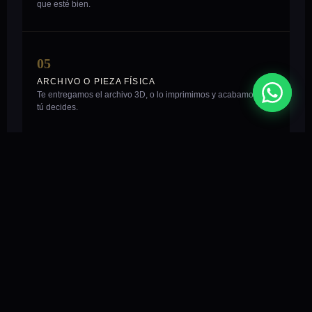
que esté bien.
05
ARCHIVO O PIEZA FÍSICA
Te entregamos el archivo 3D, o lo imprimimos y acabamos —
tú decides.
IMPORTANTE
El presupuesto en 24h aplica a
modelado e impresión
. Los
proyectos de
escaneo 3D
tienen un plazo distinto — te lo
indicamos al valorar tu caso.