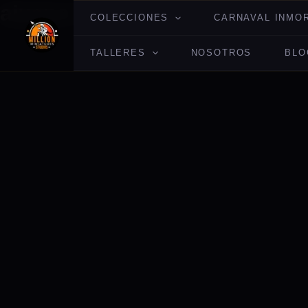
aiyana haseya
Ir
COLECCIONES
CARNAVAL INMO
al
contenido
TALLERES
NOSOTROS
BLO