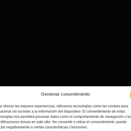
Gestionar consentimiento
a ofrecer las mejores experiencias, utilizamos tecnologías como las cookies para
acenar y/o acceder a la información del dispositivo. El consentimiento de estas
nologías nos permitirá procesar datos como el comportamiento de navegación o la
ntificaciones únicas en este sitio. No consentir o retirar el consentimiento, puede
ctar negativamente a ciertas características y funciones.