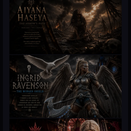
SHERIFF ABIGAIL
5 poses · Dioramas · Companion Tony
VER PERSONAJE →
WILD WEST GIRLS
AIYANA HASEYA
5 escenas · Historia ilustrada · Storyboard
VER PERSONAJE →
FUTURE WAR GIRLS