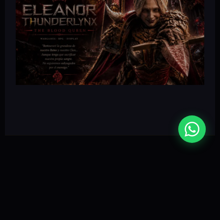
INGRID
2 poses · 3 cabezas · Sistema modular
VER PERSONAJE →
FUTURE WAR GIRLS
ELEANOR
2 poses · 3 cabezas · Sistema modular
VER PERSONAJE →
LO QUE VIENE
MÁS ALLÁ DE