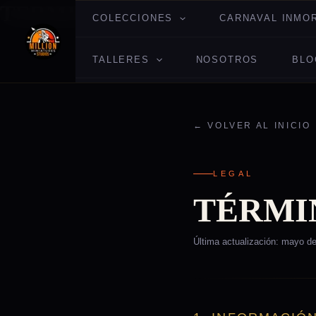
TERMINOS CONDICIONES
Ir
COLECCIONES
CARNAVAL INMO
al
contenido
TALLERES
NOSOTROS
BLO
← VOLVER AL INICIO
LEGAL
TÉRMI
Última actualización: mayo d