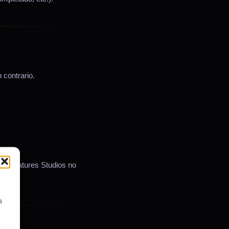
 contrario.
n Miniatures Studios no
s