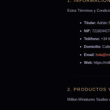
1. INFORMACIÓ
Estos Términos y Condicio
Titular:
Adrián 
NIF:
72182441T
Teléfono:
+34 6
Domicilio:
Calle
Email:
hola@mil
Web:
https://mi
2. PRODUCTOS 
Million Miniatures Studios 