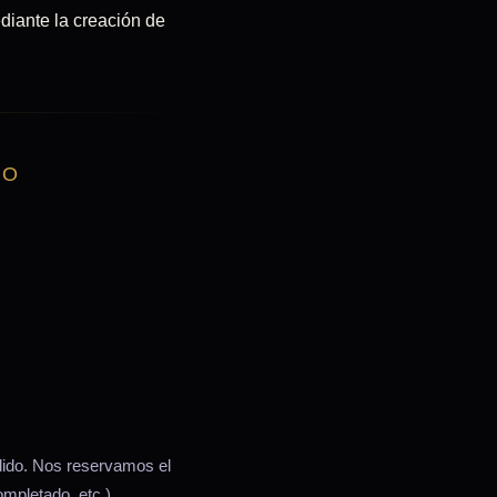
diante la creación de
TO
edido. Nos reservamos el
mpletado, etc.).