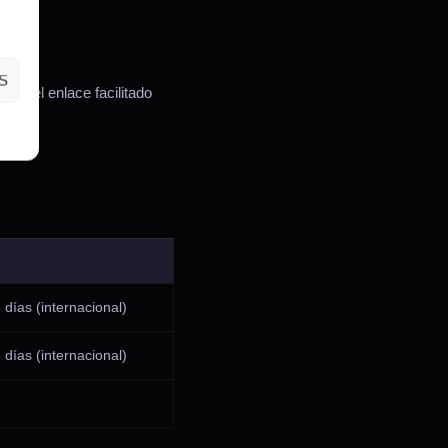
S
és del enlace facilitado
días (internacional)
días (internacional)