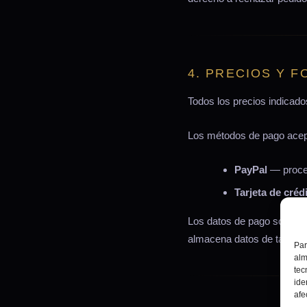
4. PRECIOS Y 
Todos los precios indicados
Los métodos de pago acep
PayPal
— proces
Tarjeta de créd
Los datos de pago son ges
almacena datos de tarjeta
Par
alm
tec
ide
afe