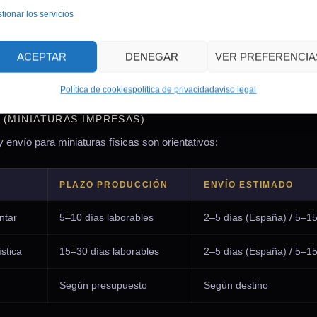
 PRODUCTOS
tionar los servicios
S (STL)
ACEPTAR
DENEGAR
VER PREFERENCIA
an mediante descarga inmediata tras la confirmación del pago, a trav
liente. No aplican gastos de envío.
Política de cookies
politica de privacidad
aviso legal
 (MINIATURAS IMPRESAS)
 envío para miniaturas físicas son orientativos:
PLAZO PRODUCCIÓN
ENVÍO ESTIMADO
ntar
5–10 días laborables
2–5 días (España) / 5–15 
ística
15–30 días laborables
2–5 días (España) / 5–15 
Según presupuesto
Según destino