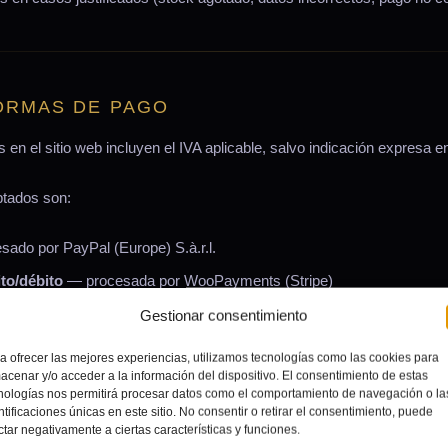
FORMAS DE PAGO
 en el sitio web incluyen el IVA aplicable, salvo indicación expresa en
tados son:
ado por PayPal (Europe) S.à.r.l.
ito/débito
— procesada por WooPayments (Stripe)
Gestionar consentimiento
tionados íntegramente por los proveedores de pago indicados. Millio
s bancarias en sus servidores.
a ofrecer las mejores experiencias, utilizamos tecnologías como las cookies para
acenar y/o acceder a la información del dispositivo. El consentimiento de estas
nologías nos permitirá procesar datos como el comportamiento de navegación o la
ntificaciones únicas en este sitio. No consentir o retirar el consentimiento, puede
ctar negativamente a ciertas características y funciones.