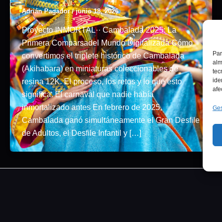
Adrián Pagador
/
junio 18, 2026
Proyecto INMORTAL·· Cambalada 2025: La
Primera Comparsadel Mundo Digitalizada Cómo
Par
convertimos el triplete histórico de Cambalada
alm
(Akihabara) en miniaturas coleccionables de
tec
ide
resina 12K. El proceso, los retos y lo que esto
afe
significa. El carnaval que nadie había
inmortalizado antes En febrero de 2025,
Ges
Cambalada ganó simultáneamente el Gran Desfile
de Adultos, el Desfile Infantil y […]