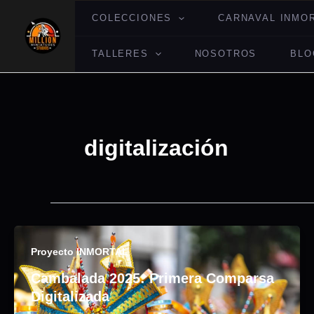
Ir
COLECCIONES
CARNAVAL INMO
al
contenido
TALLERES
NOSOTROS
BLO
digitalización
Proyecto INMORTAL
Cambalada 2025: Primera Comparsa
Digitalizada