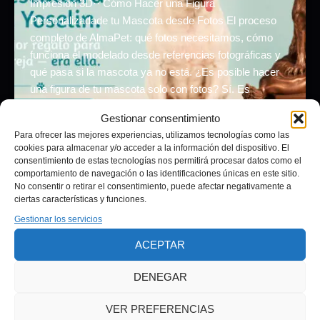
Impresión 3D·· Cómo Hacer una Figura
Personalizadade tu Mascota desde Fotos El proceso
completo de AlmaPet: qué fotos necesitamos, cómo
funciona el modelado desde referencias fotográficas y
qué pasa si la mascota ya no está. ¿Es posible hacer
una figura de tu mascota solo con fotos? Sí. Es
exactamente como funciona AlmaPet. No necesitas
Gestionar consentimiento
traer […]
Para ofrecer las mejores experiencias, utilizamos tecnologías como las
cookies para almacenar y/o acceder a la información del dispositivo. El
consentimiento de estas tecnologías nos permitirá procesar datos como el
comportamiento de navegación o las identificaciones únicas en este sitio.
No consentir o retirar el consentimiento, puede afectar negativamente a
ciertas características y funciones.
Gestionar los servicios
ACEPTAR
Aviso legal
Política de privacidad
DENEGAR
Términos y condiciones
Política de cookies (UE)
VER PREFERENCIAS