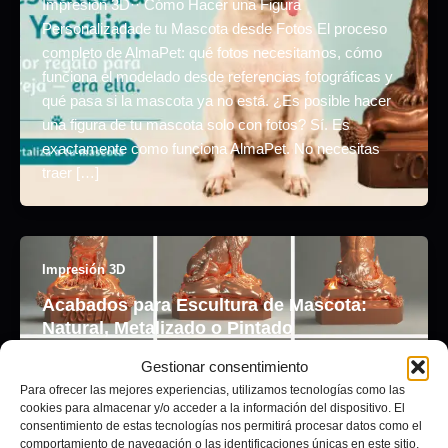
Impresión 3D·· Cómo Hacer una Figura
Personalizadade tu Mascota desde Fotos El proceso
completo de AlmaPet: qué fotos necesitamos, cómo
funciona el modelado desde referencias fotográficas y
qué pasa si la mascota ya no está. ¿Es posible hacer
una figura de tu mascota solo con fotos? Sí. Es
exactamente como funciona AlmaPet. No necesitas
traer […]
Impresión 3D
Acabados para Escultura de Mascota:
Natural, Metalizado o Pintado
Gestionar consentimiento
Adrián Pagador
/
junio 18, 2026
Para ofrecer las mejores experiencias, utilizamos tecnologías como las
Acabados para Escultura de Mascota:Natural,
cookies para almacenar y/o acceder a la información del dispositivo. El
consentimiento de estas tecnologías nos permitirá procesar datos como el
Metalizado o Pintado Acabados para Escultura de
comportamiento de navegación o las identificaciones únicas en este sitio.