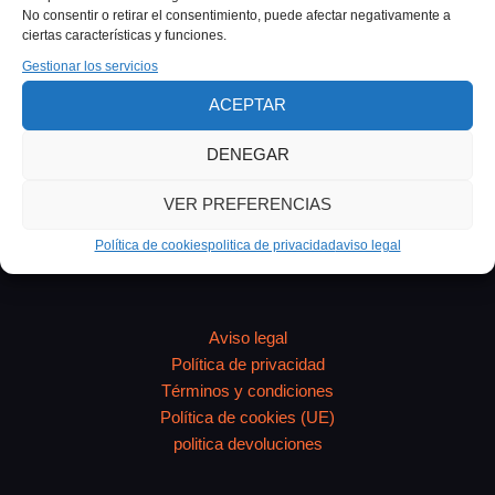
Mascota:Natural, Metalizado o Pintado Impresión 3D··
No consentir o retirar el consentimiento, puede afectar negativamente a
Acabados para Escultura de Mascota:Natural,
ciertas características y funciones.
Metalizado o Pintado Guía completa de los cinco
Gestionar los servicios
acabados disponibles en AlmaPet: natural, cobre, plata,
ACEPTAR
oro y pintado a mano. Cuál elegir según el animal y el
uso previsto. Qué es el
DENEGAR
VER PREFERENCIAS
Política de cookies
politica de privacidad
aviso legal
Aviso legal
Política de privacidad
Términos y condiciones
Política de cookies (UE)
politica devoluciones