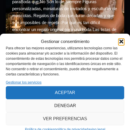
paraBoda que No Son lo de Siempre Figuras
personalizadas, miniaturas de invitados y esculturas de
mascotas. Regalos de boda que duran décadas y que
son imposibles de repetir. Por qué es tan difícil
encontrar un regalo original para una boda Las listas de
boda resuelven el problema práctico pero […]
Gestionar consentimiento
Para ofrecer las mejores experiencias, utilizamos tecnologías como las
cookies para almacenar y/o acceder a la información del dispositivo. El
consentimiento de estas tecnologías nos permitirá procesar datos como el
comportamiento de navegación o las identificaciones únicas en este sitio.
No consentir o retirar el consentimiento, puede afectar negativamente a
ciertas características y funciones.
Gestionar los servicios
Aviso legal
ACEPTAR
Política de privacidad
Términos y condiciones
DENEGAR
Política de cookies (UE)
politica devoluciones
VER PREFERENCIAS
Política de cookies
politica de privacidad
aviso legal