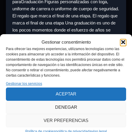
paraGraduación Figuras personalizadas con toga,
uniforme de carrera o uniforme de cuerpo de seguridad.
El regalo que marca el final de una etapa. El regalo que
marca el final de una etapa Una graduación es uno de
los pocos momentos donde el esfuerzo de años se
condensa en un […]
Gestionar consentimiento
Para ofrecer las mejores experiencias, utilizamos tecnologías como las
cookies para almacenar y/o acceder a la información del dispositivo. El
consentimiento de estas tecnologías nos permitirá procesar datos como el
comportamiento de navegación o las identificaciones únicas en este sitio.
No consentir o retirar el consentimiento, puede afectar negativamente a
ciertas características y funciones.
Gestionar los servicios
Aviso legal
ACEPTAR
Política de privacidad
Términos y condiciones
DENEGAR
Política de cookies (UE)
politica devoluciones
VER PREFERENCIAS
Política de cookies
politica de privacidad
aviso legal