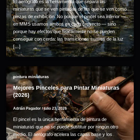
El aerógrafo es la herramienta que separa las
miniaturas que se ven pintadas de las que se ven como
piezas de exhibición. No porque el pincel sea inferior —
en MMS usamos ambos en cada proyecto — sino
porque hay efectos que físicamente no se pueden
conseguir con cerda: las transiciones suaves de la luz
[…]
pintura miniaturas
Mejores Pinceles para Pintar Miniaturas
(2026)
Adrián Pagador
/
julio 23, 2026
El pincel es la única herramienta de pintura de
miniaturas que no se puede sustituir por ningún otro
medio. El aerógrafo acelera las capas base y los