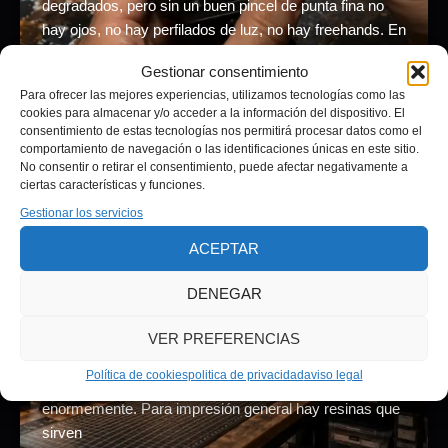
degradados, pero sin un buen pincel de punta fina no
hay ojos, no hay perfilados de luz, no hay freehands. En
MMS pintamos con ambos — y la
Gestionar consentimiento
Para ofrecer las mejores experiencias, utilizamos tecnologías como las
cookies para almacenar y/o acceder a la información del dispositivo. El
consentimiento de estas tecnologías nos permitirá procesar datos como el
comportamiento de navegación o las identificaciones únicas en este sitio.
Impresión 3D
No consentir o retirar el consentimiento, puede afectar negativamente a
mejores-resinas-para-miniaturas
ciertas características y funciones.
Gestionar los servicios
Adrián Pagador
/
julio 2, 2026
ACEPTAR
Impresión 3D·· Mejores Resinas para
ImprimirMiniaturas en 3D Tipos de resina: estándar,
DENEGAR
ABS-like, flexible y de agua. Qué usamos en MMS, por
qué importa la elección y cómo preparar la superficie
VER PREFERENCIAS
para pintar. No todas las resinas son iguales para
Política de cookies
politica de privacidad
aviso legal
miniaturas El mercado de resinas ha crecido
enormemente. Para impresión general hay resinas que
sirven