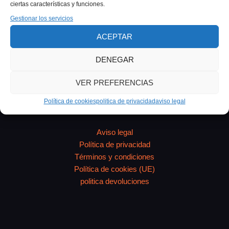
incluye cada precio y cómo funciona el proceso. ¿Por
ciertas características y funciones.
qué el precio varía tanto? Cuando buscas «figura
Gestionar los servicios
personalizada 3D precio» encuentras rangos de 30€ a
ACEPTAR
más de 500€. La
DENEGAR
VER PREFERENCIAS
Política de cookies
politica de privacidad
aviso legal
Aviso legal
Política de privacidad
Términos y condiciones
Política de cookies (UE)
politica devoluciones