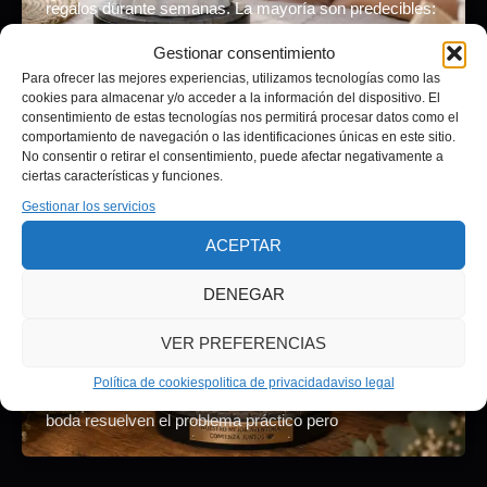
regalos durante semanas. La mayoría son predecibles:
dinero, ropa, joyería genérica,
Gestionar consentimiento
Para ofrecer las mejores experiencias, utilizamos tecnologías como las
cookies para almacenar y/o acceder a la información del dispositivo. El
consentimiento de estas tecnologías nos permitirá procesar datos como el
comportamiento de navegación o las identificaciones únicas en este sitio.
Regalos Personalizados
No consentir o retirar el consentimiento, puede afectar negativamente a
Ideas de Regalo Original Boda
ciertas características y funciones.
Gestionar los servicios
Adrián Pagador
/
junio 18, 2026
ACEPTAR
Regalos Personalizados·· Ideas de Regalo Original
paraBoda que No Son lo de Siempre Figuras
DENEGAR
personalizadas, miniaturas de invitados y esculturas de
VER PREFERENCIAS
mascotas. Regalos de boda que duran décadas y que
son imposibles de repetir. Por qué es tan difícil
Política de cookies
politica de privacidad
aviso legal
encontrar un regalo original para una boda Las listas de
boda resuelven el problema práctico pero