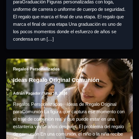
paraGraduación Figuras personalizadas con toga,
uniforme de carrera o uniforme de cuerpo de seguridad.
El regalo que marca el final de una etapa. El regalo que
marca el final de una etapa Una graduación es uno de
los pocos momentos donde el esfuerzo de años se
condensa en un […]
Regalos Personalizados
Ideas Regalo Original Comunión
Adrián Pagador
/
junio 18, 2026
Regalos Personalizados·· Ideas de Regalo Original
paraComunión La figura que captura ese momento con
el traje de comunión real y que puede estar en una
estantería veinte años después. El problema del regalo
de comunión En una comunión, el niño o la niña recibe