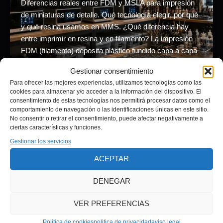
Diferencias reales entre FDM y MSLA para impresión
de miniaturas de detalle. Qué tecnología elegir, por qué
y qué resina usamos en MMS. ¿Qué diferencia hay
entre imprimir en resina y en filamento? La impresión
FDM (filamento) deposita plástico fundido capa a capa
usando una boquilla. El […]
Gestionar consentimiento
Para ofrecer las mejores experiencias, utilizamos tecnologías como las
cookies para almacenar y/o acceder a la información del dispositivo. El
consentimiento de estas tecnologías nos permitirá procesar datos como el
comportamiento de navegación o las identificaciones únicas en este sitio.
No consentir o retirar el consentimiento, puede afectar negativamente a
ciertas características y funciones.
Gestionar los servicios
Aviso legal
ACEPTAR
Política de privacidad
Términos y condiciones
DENEGAR
Política de cookies (UE)
politica devoluciones
VER PREFERENCIAS
Política de cookies
politica de privacidad
aviso legal