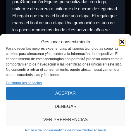
paraGraduación Figuras personalizadas con toga,
uniforme de carrera o uniforme de cuerpo de seguridad.
El regalo que marca el final de una etapa. El regalo que
marca el final de una etapa Una graduación es uno de
los pocos momentos donde el esfuerzo de años se
condensa en un […]
Gestionar consentimiento
Para ofrecer las mejores experiencias, utilizamos tecnologías como las
cookies para almacenar y/o acceder a la información del dispositivo. El
consentimiento de estas tecnologías nos permitirá procesar datos como el
comportamiento de navegación o las identificaciones únicas en este sitio.
No consentir o retirar el consentimiento, puede afectar negativamente a
ciertas características y funciones.
Gestionar los servicios
Aviso legal
ACEPTAR
Política de privacidad
Términos y condiciones
DENEGAR
Política de cookies (UE)
politica devoluciones
VER PREFERENCIAS
Política de cookies
politica de privacidad
aviso legal