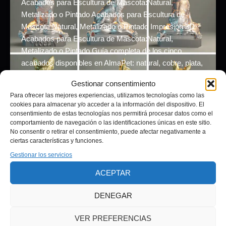
Acabados para Escultura de Mascota:Natural,
Metalizado o Pintado Acabados para Escultura de
Mascota:Natural, Metalizado o Pintado Impresión 3D··
Acabados para Escultura de Mascota:Natural,
Metalizado o Pintado Guía completa de los cinco
acabados disponibles en AlmaPet: natural, cobre, plata,
oro y pintado a mano. Cuál elegir según el animal y el
Gestionar consentimiento
uso previsto. Qué es el […]
Para ofrecer las mejores experiencias, utilizamos tecnologías como las
cookies para almacenar y/o acceder a la información del dispositivo. El
consentimiento de estas tecnologías nos permitirá procesar datos como el
comportamiento de navegación o las identificaciones únicas en este sitio.
No consentir o retirar el consentimiento, puede afectar negativamente a
ciertas características y funciones.
Gestionar los servicios
ACEPTAR
Aviso legal
Política de privacidad
DENEGAR
Términos y condiciones
Política de cookies (UE)
VER PREFERENCIAS