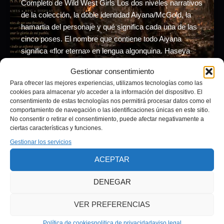
Completo de Wild West Girls Los dos niveles narrativos
de la colección, la doble identidad Aiyana/McGold, la
hamartia del personaje y qué significa cada una de las
cinco poses. El nombre que contiene todo Aiyana
significa «flor eterna» en lengua algonquina. Haseya
significa «se alza» en navajo. Dos palabras […]
Gestionar consentimiento
Para ofrecer las mejores experiencias, utilizamos tecnologías como las
cookies para almacenar y/o acceder a la información del dispositivo. El
consentimiento de estas tecnologías nos permitirá procesar datos como el
comportamiento de navegación o las identificaciones únicas en este sitio.
No consentir o retirar el consentimiento, puede afectar negativamente a
ciertas características y funciones.
Gestionar los servicios
Aviso legal
ACEPTAR
Política de privacidad
Términos y condiciones
DENEGAR
Política de cookies (UE)
politica devoluciones
VER PREFERENCIAS
Política de cookies
politica de privacidad
aviso legal