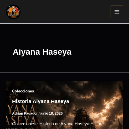
Ir
al
contenido
Aiyana Haseya
Colecciones
Historia Aiyana Haseya
Adrián Pagador
/
junio 18, 2026
Colecciones·· Historia de Aiyana Haseya:El Lore