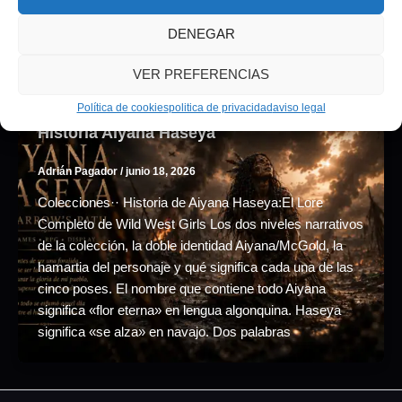
recibió la
DENEGAR
VER PREFERENCIAS
Colecciones
Política de cookies
politica de privacidad
aviso legal
Historia Aiyana Haseya
Adrián Pagador
/
junio 18, 2026
Colecciones·· Historia de Aiyana Haseya:El Lore
Completo de Wild West Girls Los dos niveles narrativos
de la colección, la doble identidad Aiyana/McGold, la
hamartia del personaje y qué significa cada una de las
cinco poses. El nombre que contiene todo Aiyana
significa «flor eterna» en lengua algonquina. Haseya
significa «se alza» en navajo. Dos palabras