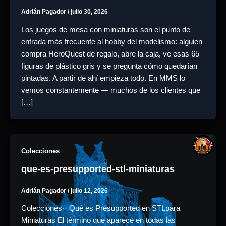
Adrián Pagador
/
julio 30, 2026
Los juegos de mesa con miniaturas son el punto de
entrada más frecuente al hobby del modelismo: alguien
compra HeroQuest de regalo, abre la caja, ve esas 65
figuras de plástico gris y se pregunta cómo quedarían
pintadas. A partir de ahí empieza todo. En MMS lo
vemos constantemente — muchos de los clientes que
[…]
Colecciones
que-es-presupported-stl-miniaturas
Adrián Pagador
/
julio 12, 2026
Colecciones·· Qué es Presupported en STLpara
Miniaturas El término que aparece en todas las