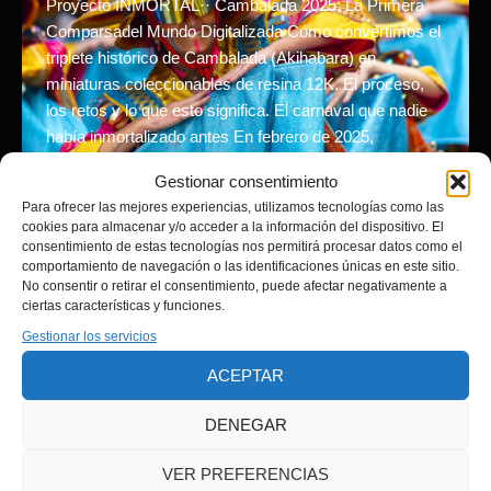
Proyecto INMORTAL·· Cambalada 2025: La Primera
Comparsadel Mundo Digitalizada Cómo convertimos el
triplete histórico de Cambalada (Akihabara) en
miniaturas coleccionables de resina 12K. El proceso,
los retos y lo que esto significa. El carnaval que nadie
había inmortalizado antes En febrero de 2025,
Cambalada ganó simultáneamente el Gran Desfile de
Gestionar consentimiento
Adultos, el Desfile Infantil y […]
Para ofrecer las mejores experiencias, utilizamos tecnologías como las
cookies para almacenar y/o acceder a la información del dispositivo. El
consentimiento de estas tecnologías nos permitirá procesar datos como el
comportamiento de navegación o las identificaciones únicas en este sitio.
No consentir o retirar el consentimiento, puede afectar negativamente a
ciertas características y funciones.
Gestionar los servicios
ACEPTAR
Aviso legal
Política de privacidad
DENEGAR
Términos y condiciones
Política de cookies (UE)
VER PREFERENCIAS