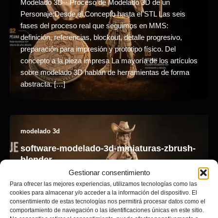
Modelado 3D·· Proceso de Modelado 3D de un
Personaje:Desde el Concepto hasta el STL Las seis
fases del proceso real que seguimos en MMS:
definición, referencias, blockout, detalle progresivo,
preparación para impresión y prototipo físico. Del
concepto a la pieza impresa La mayoría de los artículos
sobre modelado 3D hablan de herramientas de forma
abstracta. […]
modelado 3d
software-modelado-3d-miniaturas-zbrush-
blender
Gestionar consentimiento
Adrián Pagador
/
julio 5, 2026
Para ofrecer las mejores experiencias, utilizamos tecnologías como las
cookies para almacenar y/o acceder a la información del dispositivo. El
Modelado 3D·· ZBrush vs Blender para Modelado 3Dde
consentimiento de estas tecnologías nos permitirá procesar datos como el
Miniaturas Qué usamos en MMS para cada parte del
comportamiento de navegación o las identificaciones únicas en este sitio.