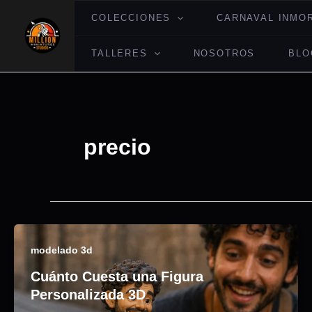
Ir
COLECCIONES
CARNAVAL INMO
al
contenido
TALLERES
NOSOTROS
BLO
precio
modelado 3d
Cuánto Cuesta una Figura
Personalizada 3D