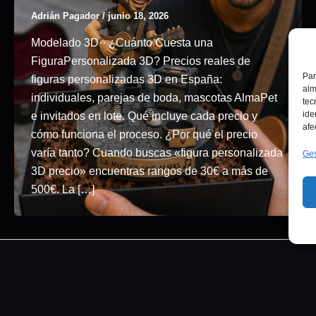
Adrián Pagador
/
junio 18, 2026
Modelado 3D·· ¿Cuánto Cuesta una
FiguraPersonalizada 3D? Precios reales de
Par
figuras personalizadas 3D en España:
alm
individuales, parejas de boda, mascotas AlmaPet
tec
ide
e invitados en lote. Qué incluye cada precio y
afe
cómo funciona el proceso. ¿Por qué el precio
varía tanto? Cuando buscas «figura personalizada
Ges
3D precio» encuentras rangos de 30€ a más de
500€. La […]