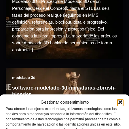
Modelado 3D·· Proceso de Modelado 3D de un
Personaje:Desde el Concepto hasta el STL Las seis
fases del proceso real que seguimos en MMS:
definición, referencias, blockout, detalle progresivo,
preparación para impresión y prototipo físico. Del
concepto a la pieza impresa La mayoría de los artículos
sobre modelado 3D hablan de herramientas de forma
abstracta. […]
modelado 3d
software-modelado-3d-miniaturas-zbrush-
blender
Gestionar consentimiento
Adrián Pagador
/
julio 5, 2026
Para ofrecer las mejores experiencias, utilizamos tecnologías como las
cookies para almacenar y/o acceder a la información del dispositivo. El
Modelado 3D·· ZBrush vs Blender para Modelado 3Dde
consentimiento de estas tecnologías nos permitirá procesar datos como el
Miniaturas Qué usamos en MMS para cada parte del
comportamiento de navegación o las identificaciones únicas en este sitio.