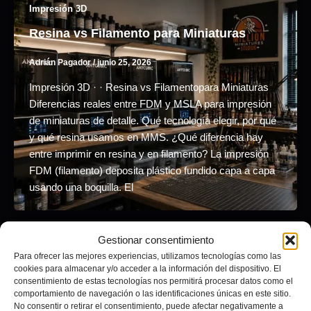
Impresión 3D
Resina vs Filamento para Miniaturas
Adrián Pagador
/
junio 25, 2026
Impresión 3D · · Resina vs Filamentopara Miniaturas
Diferencias reales entre FDM y MSLA para impresión
de miniaturas de detalle. Qué tecnología elegir, por qué
y qué resina usamos en MMS. ¿Qué diferencia hay
entre imprimir en resina y en filamento? La impresión
FDM (filamento) deposita plástico fundido capa a capa
usando una boquilla. El
Gestionar consentimiento
Proyecto INMORTAL
Para ofrecer las mejores experiencias, utilizamos tecnologías como las
cookies para almacenar y/o acceder a la información del dispositivo. El
Cambalada 2025: Primera Comparsa
consentimiento de estas tecnologías nos permitirá procesar datos como el
Digitalizada
comportamiento de navegación o las identificaciones únicas en este sitio.
No consentir o retirar el consentimiento, puede afectar negativamente a