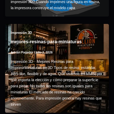
impresión 3D? Cuando imprimes una figura en resina,
la impresora construye el modelo capa
Impresión 3D
mejores-resinas-para-miniaturas
Adrián Pagador
/
julio 2, 2026
Impresión 3D·· Mejores Resinas para
ImprimirMiniaturas en 3D Tipos de resina: estándar,
ABS-like, flexible y de agua. Qué usamos en MMS, por
qué importa la elección y cómo preparar la superficie
para pintar. No todas las resinas son iguales para
miniaturas El mercado de resinas ha crecido
enormemente. Para impresión general hay resinas que
sirven