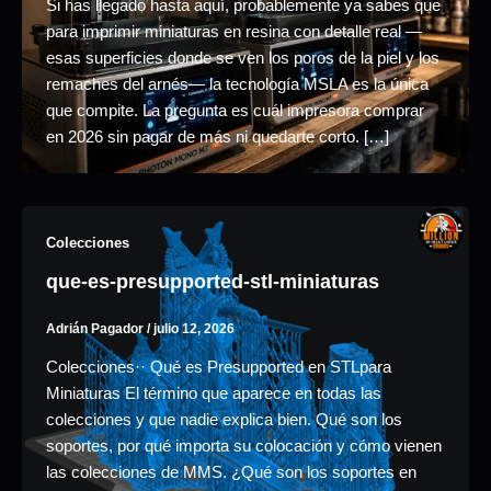
Si has llegado hasta aquí, probablemente ya sabes que
para imprimir miniaturas en resina con detalle real —
esas superficies donde se ven los poros de la piel y los
remaches del arnés— la tecnología MSLA es la única
que compite. La pregunta es cuál impresora comprar
en 2026 sin pagar de más ni quedarte corto. […]
Colecciones
que-es-presupported-stl-miniaturas
Adrián Pagador
/
julio 12, 2026
Colecciones·· Qué es Presupported en STLpara
Miniaturas El término que aparece en todas las
colecciones y que nadie explica bien. Qué son los
soportes, por qué importa su colocación y cómo vienen
las colecciones de MMS. ¿Qué son los soportes en