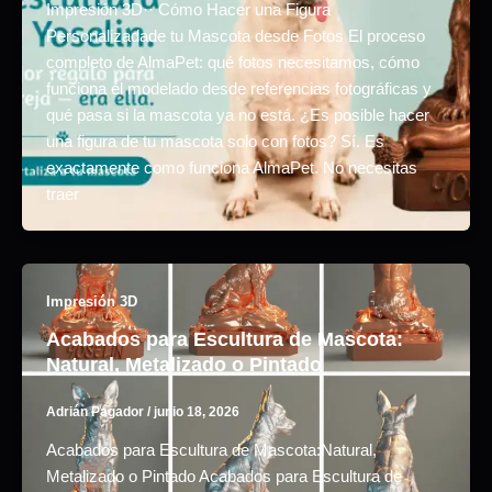
Impresión 3D·· Cómo Hacer una Figura
Personalizadade tu Mascota desde Fotos El proceso
completo de AlmaPet: qué fotos necesitamos, cómo
funciona el modelado desde referencias fotográficas y
qué pasa si la mascota ya no está. ¿Es posible hacer
una figura de tu mascota solo con fotos? Sí. Es
exactamente como funciona AlmaPet. No necesitas
traer
Impresión 3D
Acabados para Escultura de Mascota:
Natural, Metalizado o Pintado
Adrián Pagador
/
junio 18, 2026
Acabados para Escultura de Mascota:Natural,
Metalizado o Pintado Acabados para Escultura de