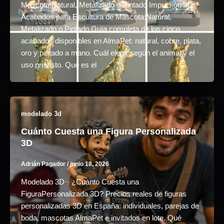
Mascota:Natural, Metalizado o Pintado Impresión 3D··
Acabados para Escultura de Mascota:Natural,
Metalizado o Pintado Guía completa de los cinco
acabados disponibles en AlmaPet: natural, cobre, plata,
oro y pintado a mano. Cuál elegir según el animal y el
uso previsto. Qué es el
modelado 3d
Cuánto Cuesta una Figura Personalizada
3D
Adrián Pagador
/
junio 18, 2026
Modelado 3D·· ¿Cuánto Cuesta una
FiguraPersonalizada 3D? Precios reales de figuras
personalizadas 3D en España: individuales, parejas de
boda, mascotas AlmaPet e invitados en lote. Qué