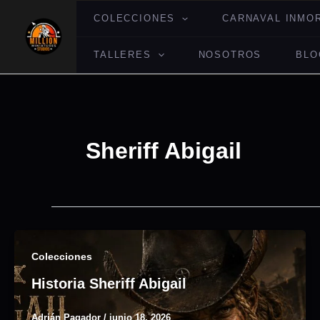
Ir
COLECCIONES
CARNAVAL INMO
al
contenido
TALLERES
NOSOTROS
BLO
Sheriff Abigail
Colecciones
Historia Sheriff Abigail
Adrián Pagador
/
junio 18, 2026