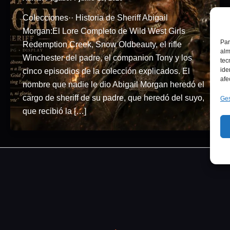
Colecciones·· Historia de Sheriff Abigail
Morgan:El Lore Completo de Wild West Girls
Par
Redemption Creek, Snow Oldbeauty, el rifle
alm
Winchester del padre, el companion Tony y los
tec
ide
cinco episodios de la colección explicados. El
afe
nombre que nadie le dio Abigail Morgan heredó el
cargo de sheriff de su padre, que heredó del suyo,
Ges
que recibió la […]