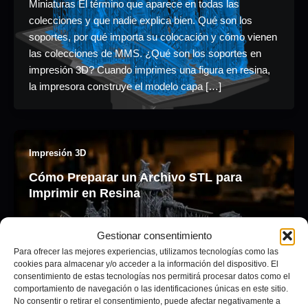
Miniaturas El término que aparece en todas las
colecciones y que nadie explica bien. Qué son los
soportes, por qué importa su colocación y cómo vienen
las colecciones de MMS. ¿Qué son los soportes en
impresión 3D? Cuando imprimes una figura en resina,
la impresora construye el modelo capa […]
Impresión 3D
Cómo Preparar un Archivo STL para
Imprimir en Resina
Adrián Pagador
/
junio 28, 2026
Gestionar consentimiento
Impresión 3D·· Cómo Preparar un Archivo STLpara
Para ofrecer las mejores experiencias, utilizamos tecnologías como las
Imprimir en Resina Watertight, soportes, escala,
cookies para almacenar y/o acceder a la información del dispositivo. El
consentimiento de estas tecnologías nos permitirá procesar datos como el
orientación y configuración del slicer. Todo lo que
comportamiento de navegación o las identificaciones únicas en este sitio.
necesitas antes de lanzar una impresión en resina.
No consentir o retirar el consentimiento, puede afectar negativamente a